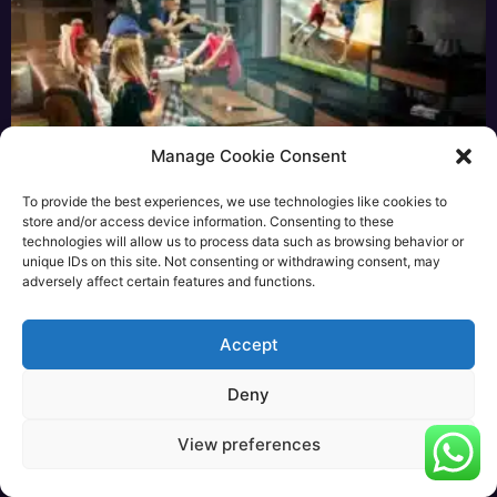
Manage Cookie Consent
To provide the best experiences, we use technologies like cookies to
IPTV Premium 4K est la Révolution du
store and/or access device information. Consenting to these
technologies will allow us to process data such as browsing behavior or
Divertissement en Ligne en 2025
unique IDs on this site. Not consenting or withdrawing consent, may
mai 5, 2025
Aucun commentaire
adversely affect certain features and functions.
Read More »
Accept
Deny
View preferences