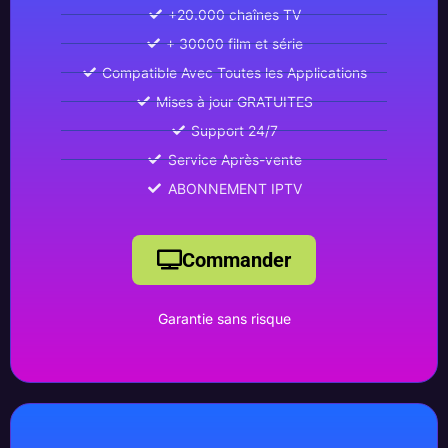
+20.000 chaînes TV
+ 30000 film et série
Compatible Avec Toutes les Applications
Mises à jour GRATUITES
Support 24/7
Service Après-vente
ABONNEMENT IPTV
Commander
Garantie sans risque