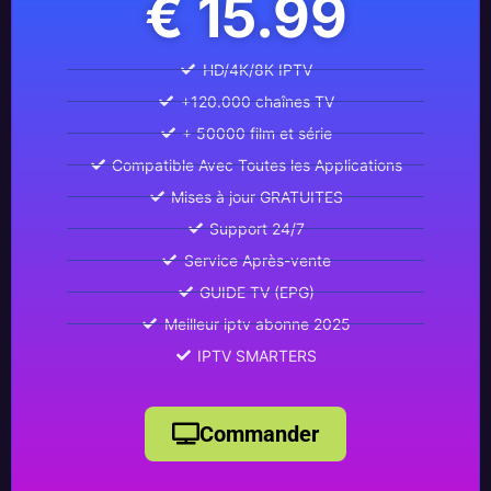
€ 15.99
HD/4K/8K IPTV
+120.000 chaînes TV
+ 50000 film et série
Compatible Avec Toutes les Applications
Mises à jour GRATUITES
Support 24/7
Service Après-vente
GUIDE TV (EPG)
Meilleur iptv abonne 2025
IPTV SMARTERS
Commander