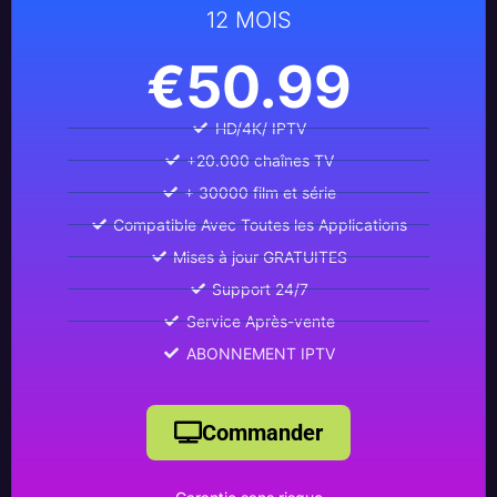
12 MOIS
€50.99
HD/4K/ IPTV
+20.000 chaînes TV
+ 30000 film et série
Compatible Avec Toutes les Applications
Mises à jour GRATUITES
Support 24/7
Service Après-vente
ABONNEMENT IPTV
Commander