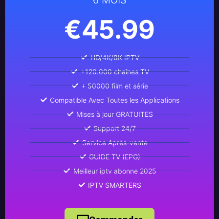
€45.99
HD/4K/8K IPTV
+120.000 chaînes TV
+ 50000 film et série
Compatible Avec Toutes les Applications
Mises à jour GRATUITES
Support 24/7
Service Après-vente
GUIDE TV (EPG)
Meilleur iptv abonne 2025
IPTV SMARTERS