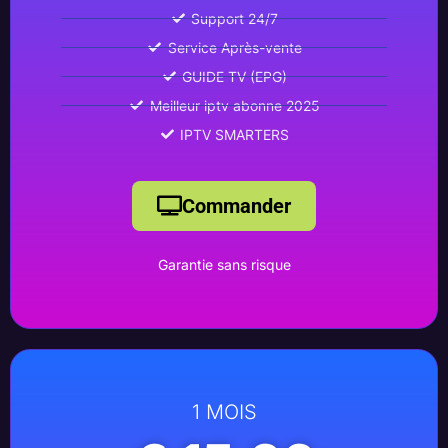
Support 24/7
Service Après-vente
GUIDE TV (EPG)
Meilleur iptv abonne 2025
IPTV SMARTERS
Commander
Garantie sans risque
1 MOIS