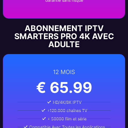
Garantie sans risque
ABONNEMENT IPTV
SMARTERS PRO 4K AVEC
ADULTE
12 MOIS
€ 65.99
HD/4K/8K IPTV
+120.000 chaînes TV
+ 50000 film et série
Compatible Avec Toutes les Applications