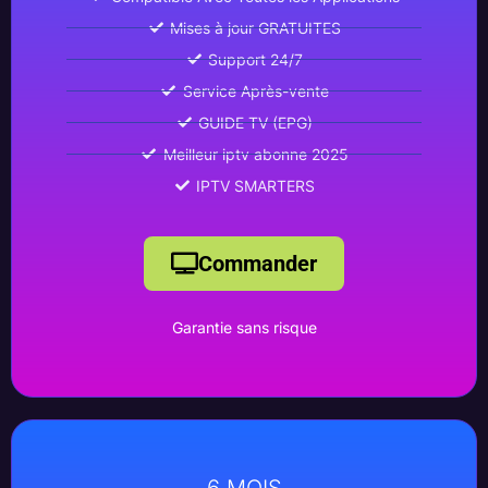
Mises à jour GRATUITES
Support 24/7
Service Après-vente
GUIDE TV (EPG)
Meilleur iptv abonne 2025
IPTV SMARTERS
Commander
Garantie sans risque
6 MOIS