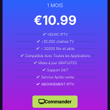
1 MOIS
€10.99
HD/4K/ IPTV
+20.000 chaînes TV
+ 30000 film et série
Compatible Avec Toutes les Applications
Mises à jour GRATUITES
Support 24/7
Service Après-vente
ABONNEMENT IPTV
Commander