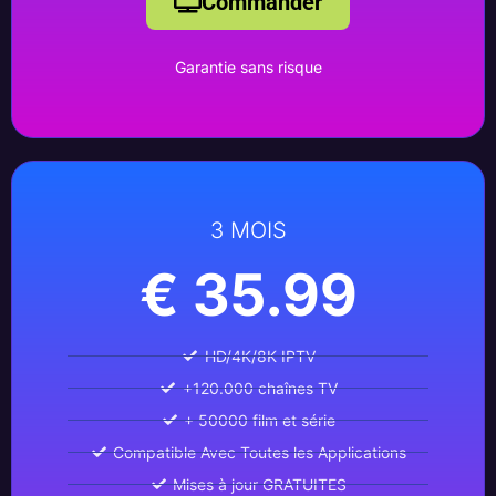
Commander
Garantie sans risque
3 MOIS
€ 35.99
HD/4K/8K IPTV
+120.000 chaînes TV
+ 50000 film et série
Compatible Avec Toutes les Applications
Mises à jour GRATUITES