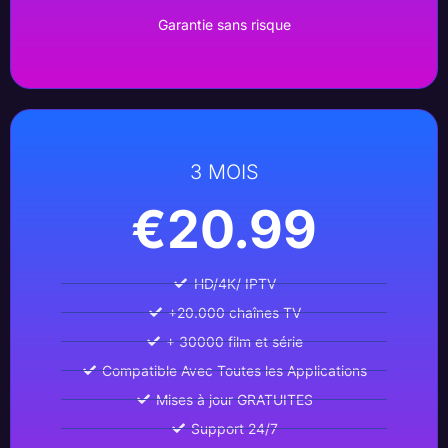
Garantie sans risque
3 MOIS
€20.99
HD/4K/ IPTV
+20.000 chaînes TV
+ 30000 film et série
Compatible Avec Toutes les Applications
Mises à jour GRATUITES
Support 24/7